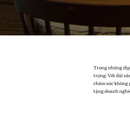
Tinh dầu nguyên bản
Khuếch tán treo
Nến thơm
Linen Spray
PHỤ KIỆN
GIFTSET
Mini collection
Trong những dịp 
Travel kit
trọng.
Với dải s
chăm sóc không g
SALE
tặng doanh nghi