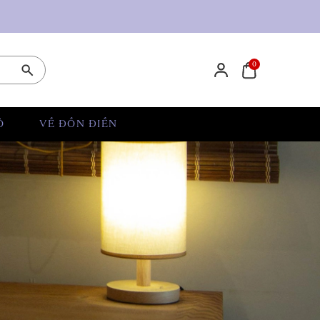
0
Ỏ
VỀ ĐỒN ĐIỀN