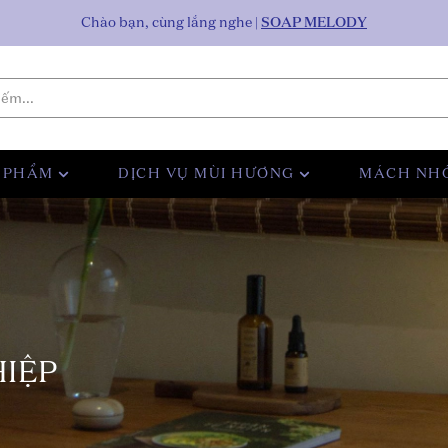
Chào bạn, cùng lắng nghe
|
SOAP MELODY
 PHẨM
DỊCH VỤ MÙI HƯƠNG
MÁCH NH
IỆP