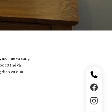
, mới mẻ và sang
c cơ thể và
g dịch vụ quà